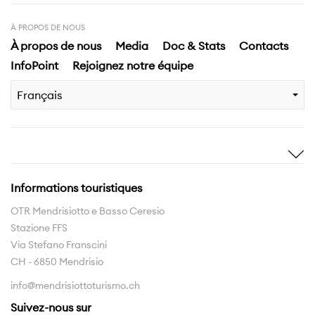
À PROPOS DE NOUS
À propos de nous
Media
Doc & Stats
Contacts
InfoPoint
Rejoignez notre équipe
Français
Inspirez-moi
Decouvrir
Histoires
Highlights
Informations touristiques
Expériences
Territoire
OTR Mendrisiotto e Basso Ceresio
Stazione FFS
Réseau des sentiers
Via Stefano Franscini
La Région à découvrir
CH - 6850 Mendrisio
info@mendrisiottoturismo.ch
Interreg
Suivez-nous sur