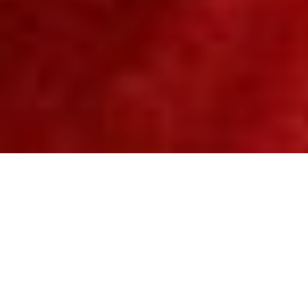
Zu sagen, dass die Themen der
“Trasparenti” von Mendrisio zur
Heiligen Geschichte gehören, ist sicher
korrekt, es würde jedoch eine
Reduzierung bedeuten. Ausserdem ist
es ohne Kenntnisse über ihre