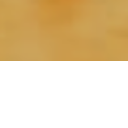
Quasi sicuramente anche le Processioni
della Settimana Santa di Mendrisio,
come tutte le altre, sono più antiche
della loro prima citazione all’inizio del
XVII secolo.