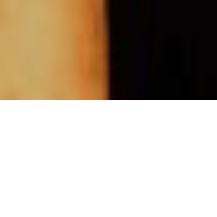
L’ondata di entusiasmo del Primo
centenario proseguì fino allo scoglio
emotivo ed economico delle guerre
mondiali e, dopo di queste, la
tradizione ormai solidamente radicata
delle processioni riuscì anche a